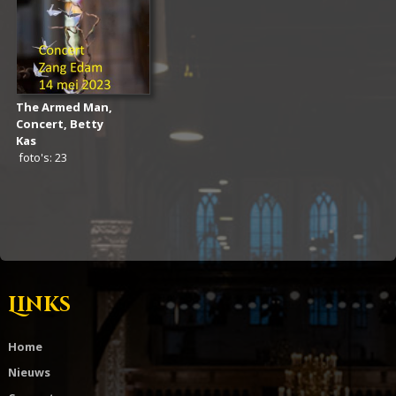
The Armed Man,
Concert, Betty
Kas
foto's: 23
Links
Home
Nieuws